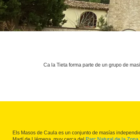
Ca la Tieta forma parte de un grupo de mas
Els Masos de Caula es un conjunto de masías independi
Martí de Llémena, muy cerca del
Parc Natural de la Zona 