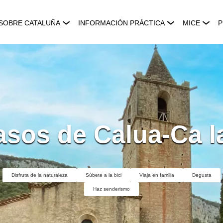
SOBRE CATALUÑA
INFORMACIÓN PRÁCTICA
MICE
P
asos de Calua-Ca la
Disfruta de la naturaleza
Súbete a la bici
Viaja en familia
Degusta
Haz senderismo