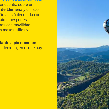
 encuentra sobre un
e de Llémena
y el risco
Tieta está decorada con
cuatro huéspedes.
nas con movilidad
n mesas, sillas y
tanto a pie como en
de Llémena, en el que hay