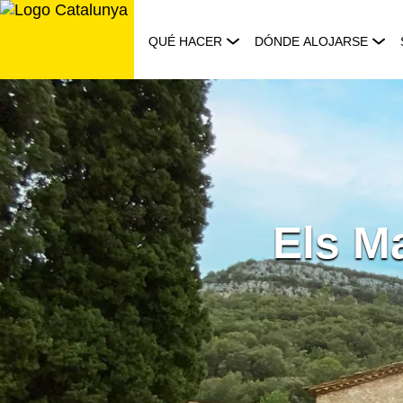
Saltar
al
QUÉ HACER
DÓNDE ALOJARSE
contenido
Els M