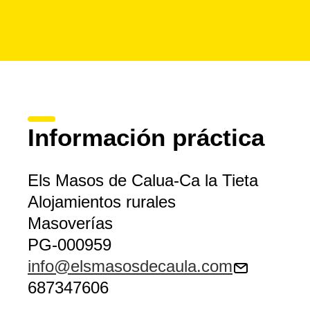
Información práctica
Els Masos de Calua-Ca la Tieta
Alojamientos rurales
Masoverías
PG-000959
info@elsmasosdecaula.com
687347606