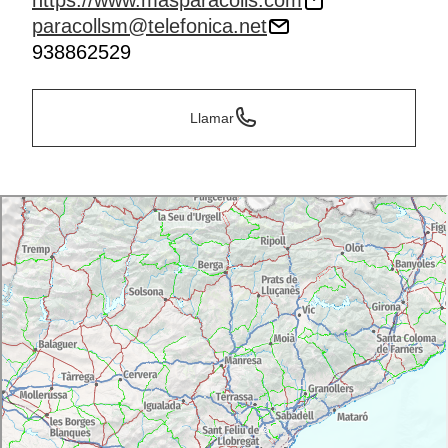
https://www.masparacolls.com
paracollsm@telefonica.net
938862529
Llamar