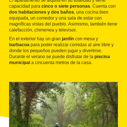
El apartamento se alquila en su totalidad y tiene
capacidad para
cinco o siete personas
. Cuenta con
dos habitaciones y dos baños
, una cocina bien
equipada, un comedor y una sala de estar con
magníficas vistas del pueblo. Asimismo, también tiene
calefacción, chimenea y televisor.
En el exterior hay un gran
jardín
con mesa y
barbacoa
para poder realizar comidas al aire libre y
donde los pequeños pueden jugar y divertirse.
Durante el verano se puede disfrutar de la
piscina
municipal
a cincuenta metros de la casa.