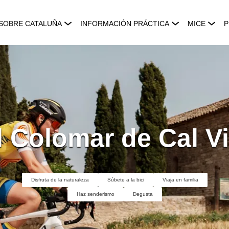
SOBRE CATALUÑA
INFORMACIÓN PRÁCTICA
MICE
P
l Colomar de Cal Vi
Disfruta de la naturaleza
Súbete a la bici
Viaja en familia
Haz senderismo
Degusta