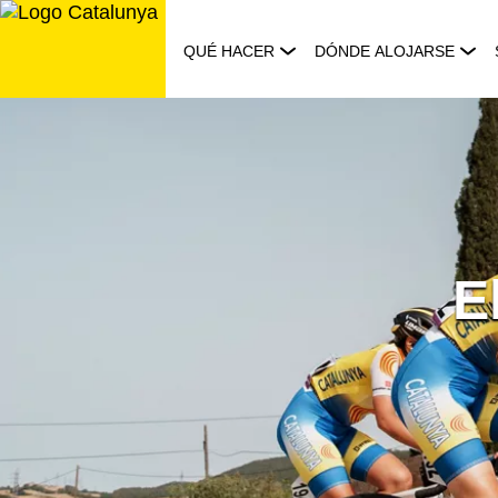
Saltar
al
QUÉ HACER
DÓNDE ALOJARSE
contenido
E