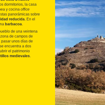
os dormitorios, la casa
nea y cocina
office
istas panorámicas sobre
lidad reducida
. En el
una
barbacoa
.
pueblo de una veintena
a zona de campos de
a pasar unos días de
 se encuentra a dos
brir el patrimonio
tillos medievales
.