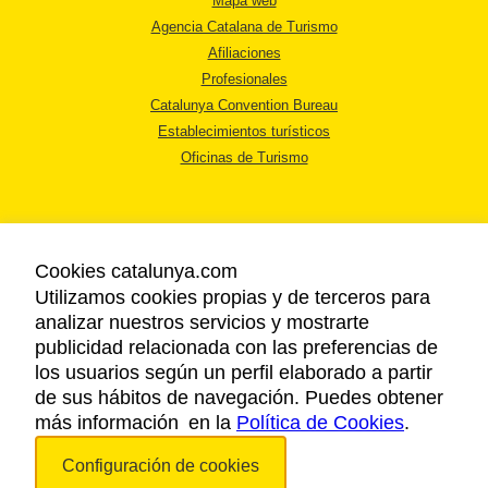
Mapa web
Agencia Catalana de Turismo
Afiliaciones
Profesionales
Catalunya Convention Bureau
Establecimientos turísticos
Oficinas de Turismo
Cookies catalunya.com
Utilizamos cookies propias y de terceros para
AVISO LEGAL
analizar nuestros servicios y mostrarte
POLÍTICA DE PRIVACIDAD
publicidad relacionada con las preferencias de
COOKIES
los usuarios según un perfil elaborado a partir
ACCESSIBILIDAD
de sus hábitos de navegación. Puedes obtener
más información en la
Política de Cookies
.
Copyright © 2026. Agencia Catalana de Turismo. Todos los derechos
Configuración de cookies