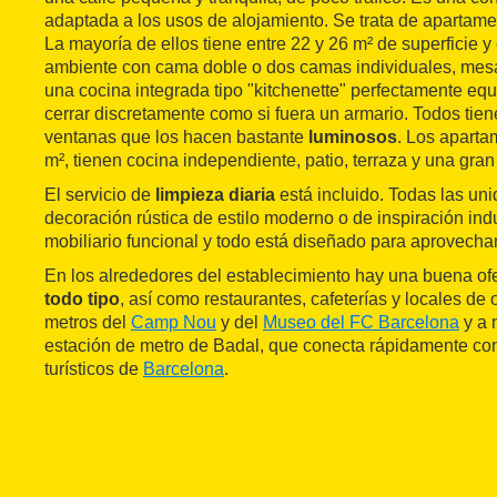
adaptada a los usos de alojamiento. Se trata de apartamen
La mayoría de ellos tiene entre 22 y 26 m² de superficie y
ambiente con cama doble o dos camas individuales, mesa
una cocina integrada tipo "kitchenette" perfectamente eq
cerrar discretamente como si fuera un armario. Todos tie
ventanas que los hacen bastante
luminosos
. Los aparta
m², tienen cocina independiente, patio, terraza y una gra
El servicio de
limpieza diaria
está incluido. Todas las un
decoración rústica de estilo moderno o de inspiración ind
mobiliario funcional y todo está diseñado para aprovechar
En los alrededores del establecimiento hay una buena of
todo tipo
, así como restaurantes, cafeterías y locales de
metros del
Camp Nou
y del
Museo del FC Barcelona
y a 
estación de metro de Badal, que conecta rápidamente con 
turísticos de
Barcelona
.