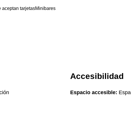
 aceptan tarjetas
Minibares
Accesibilidad
ción
Espacio accesible:
Espac