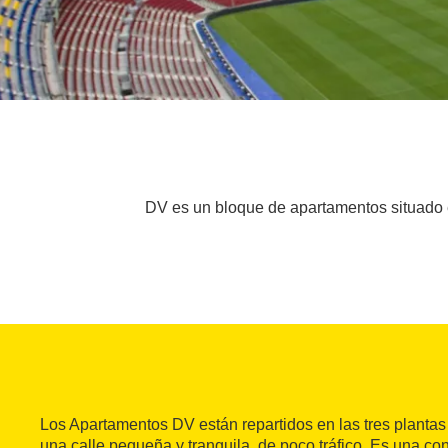
DV es un bloque de apartamentos situado e
Los Apartamentos DV están repartidos en las tres plantas 
una calle pequeña y tranquila, de poco tráfico. Es una con