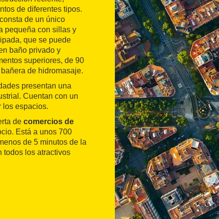
tos de diferentes tipos.
 consta de un único
 pequeña con sillas y
uipada, que se puede
nen baño privado y
mentos superiores, de 90
n bañera de hidromasaje.
idades presentan una
ustrial. Cuentan con un
 los espacios.
erta de
comercios de
 ocio. Está a unos 700
menos de 5 minutos de la
todos los atractivos