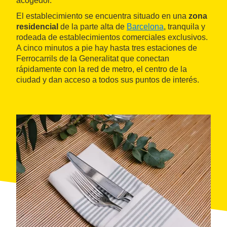
acogedor.
El establecimiento se encuentra situado en una
zona
residencial
de la parte alta de
Barcelona
, tranquila y
rodeada de establecimientos comerciales exclusivos.
A cinco minutos a pie hay hasta tres estaciones de
Ferrocarrils de la Generalitat que conectan
rápidamente con la red de metro, el centro de la
ciudad y dan acceso a todos sus puntos de interés.