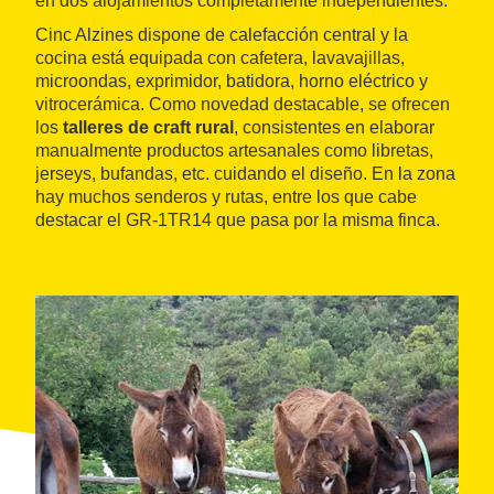
en dos alojamientos completamente independientes.
Cinc Alzines dispone de calefacción central y la
cocina está equipada con cafetera, lavavajillas,
microondas, exprimidor, batidora, horno eléctrico y
vitrocerámica. Como novedad destacable, se ofrecen
los
talleres de craft rural
, consistentes en elaborar
manualmente productos artesanales como libretas,
jerseys, bufandas, etc. cuidando el diseño. En la zona
hay muchos senderos y rutas, entre los que cabe
destacar el GR-1TR14 que pasa por la misma finca.