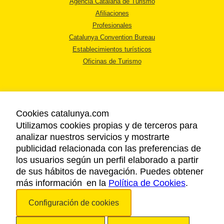
Agencia Catalana de Turismo
Afiliaciones
Profesionales
Catalunya Convention Bureau
Establecimientos turísticos
Oficinas de Turismo
Cookies catalunya.com
Utilizamos cookies propias y de terceros para
AVISO LEGAL
analizar nuestros servicios y mostrarte
POLÍTICA DE PRIVACIDAD
publicidad relacionada con las preferencias de
COOKIES
los usuarios según un perfil elaborado a partir
ACCESSIBILIDAD
de sus hábitos de navegación. Puedes obtener
más información en la
Política de Cookies
.
Copyright © 2026. Agencia Catalana de Turismo. Todos los derechos
Configuración de cookies
reservados.