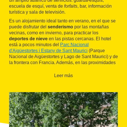
un amplio abanico de servicios: guarda-esquís,
escuela de esquí, venta de
forfaits
, bar, información
turística y sala de televisión.
Es un alojamiento ideal tanto en verano, en el que se
puede disfrutar del
senderismo
por las montañas
vecinas, como en invierno, para practicar los
deportes de nieve
en las pistas cercanas. El hotel
está a pocos minutos del
Parc Nacional
d'Aigüestortes i Estany de Sant Maurici
(Parque
Nacional de Aigüestortes y Lago de Sant Maurici) y de
la frontera con Francia. Además, en las proximidades
del hotel se pueden practicar actividades como el golf,
la pesca, el ciclismo o la equitación.
Leer más