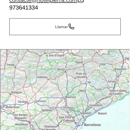
contacte@hotelpierra.com
973641334
Llamar