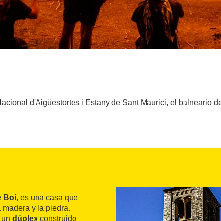
acional d'Aigüestortes i Estany de Sant Maurici, el balneario de
e Boí
, es una casa que
a madera y la piedra.
r un
dúplex
construido