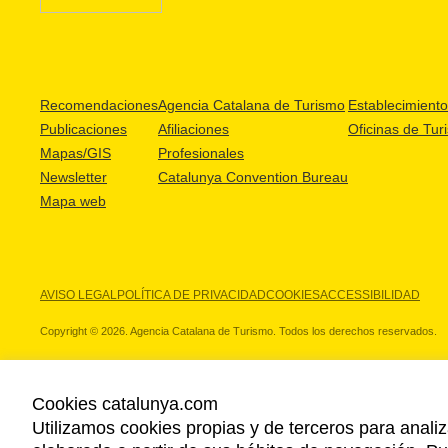
Recomendaciones
Agencia Catalana de Turismo
Establecimientos
Publicaciones
Afiliaciones
Oficinas de Tur
Mapas/GIS
Profesionales
Newsletter
Catalunya Convention Bureau
Mapa web
AVISO LEGAL
POLÍTICA DE PRIVACIDAD
COOKIES
ACCESSIBILIDAD
Copyright © 2026. Agencia Catalana de Turismo. Todos los derechos reservados.
Cookies catalunya.com
Utilizamos cookies propias y de terceros para analiz
NUESTROS PARTNERS