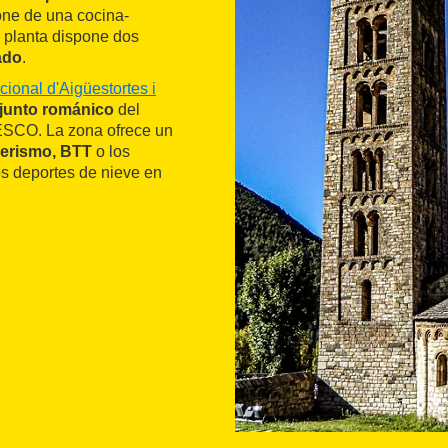
pone de una cocina-
a planta dispone dos
ado
.
ional d'Aigüestortes i
junto románico
del
SCO. La zona ofrece un
erismo, BTT
o los
os deportes de nieve en