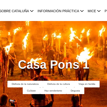
SOBRE CATALUÑA
INFORMACIÓN PRÁCTICA
MICE
P
Casa Pons 1
Disfruta de la naturaleza
Disfruta de la cultura
Viaja en familia
Cuídate
Haz senderismo
Degusta