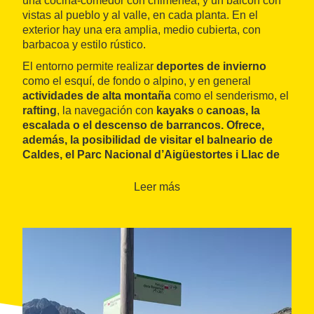
una cocina-comedor con chimenea, y un balcón con
vistas al pueblo y al valle, en cada planta. En el
exterior hay una era amplia, medio cubierta, con
barbacoa y estilo rústico.
El entorno permite realizar
deportes de invierno
como el esquí, de fondo o alpino, y en general
actividades de alta montaña
como el senderismo, el
rafting
, la navegación con
kayaks
o
canoas
, la
escalada
o
el descenso de barrancos
. Ofrece,
además, la posibilidad de visitar el
balneario de
Caldes
, el
Parc Nacional d’Aigüestortes i Llac de
Sant Maurici
, y el
conjunto románico
de la Vall de
Boí, declarado
Patrimonio de la Humanidad
por la
Leer más
UNESCO.