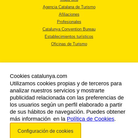
Agencia Catalana de Turismo
Afiliaciones
Profesionales
Catalunya Convention Bureau
Establecimientos turísticos
Oficinas de Turismo
Cookies catalunya.com
Utilizamos cookies propias y de terceros para
AVISO LEGAL
analizar nuestros servicios y mostrarte
POLÍTICA DE PRIVACIDAD
publicidad relacionada con las preferencias de
COOKIES
los usuarios según un perfil elaborado a partir
ACCESSIBILIDAD
de sus hábitos de navegación. Puedes obtener
más información en la
Política de Cookies
.
Copyright © 2026. Agencia Catalana de Turismo. Todos los derechos
Configuración de cookies
reservados.