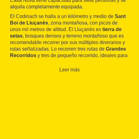
Casa Nova tiene capacidad para siete personas y se
alquila completamente equipada.
El Codinach se halla a un kilómetro y medio de
Sant
Boi de Lluçanès
, zona montañosa, con picos de
unos mil metros de altitud. El Lluçanès es
tierra de
setas
, bosques densos y terreno montañoso que es
recomendable recorrer por sus múltiples itinerarios y
rutas señalizadas. Lo recorren tres rutas de
Grandes
Recorridos
y tres de pequeño recorrido, ideales para
visitar a pie, en bicicleta
BTT
o a caballo.
Leer más