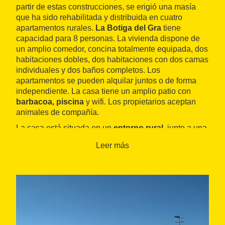
partir de estas construcciones, se erigió una masía
que ha sido rehabilitada y distribuida en cuatro
apartamentos rurales.
La Botiga del Gra
tiene
capacidad para 8 personas. La vivienda dispone de
un amplio comedor, concina totalmente equipada, dos
habitaciones dobles, dos habitaciones con dos camas
individuales y dos baños completos. Los
apartamentos se pueden alquilar juntos o de forma
independiente. La casa tiene un amplio patio con
barbacoa, piscina
y wifi. Los propietarios aceptan
animales de compañía.
La casa está situada en un
entorno rural
, junto a una
explotación agropecuaria dedicada al cultivo de
Leer más
cereales de secano y a la cría y engorde de perdices
y vacas nodrizas. En las inmediaciones se pueden
hacer rutas de BTT y senderismo, visitar bonitos
pueblos de piedra y también hacer actividades de
aventura (paintball, quads, karting, pitch and putt,
etc.). Casa Mestres está muy cerca del
observatorio
astronómico de Pujalt
y a 24 km de
Igualada
.