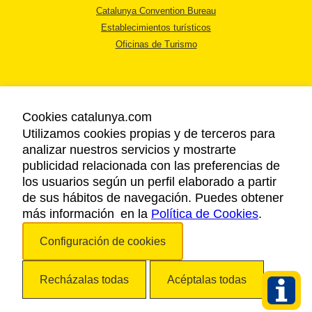
Catalunya Convention Bureau
Establecimientos turísticos
Oficinas de Turismo
Cookies catalunya.com
Utilizamos cookies propias y de terceros para
AVISO LEGAL
analizar nuestros servicios y mostrarte
POLÍTICA DE PRIVACIDAD
publicidad relacionada con las preferencias de
COOKIES
los usuarios según un perfil elaborado a partir
ACCESSIBILIDAD
de sus hábitos de navegación. Puedes obtener
más información en la
Política de Cookies
.
Copyright © 2026. Agencia Catalana de Turismo. Todos los derechos
Configuración de cookies
reservados.
Recházalas todas
Acéptalas todas