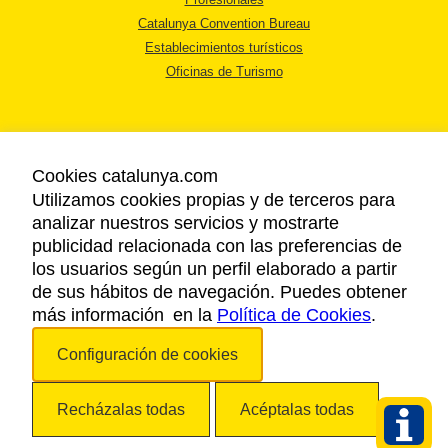
Catalunya Convention Bureau
Establecimientos turísticos
Oficinas de Turismo
Cookies catalunya.com
Utilizamos cookies propias y de terceros para
AVISO LEGAL
analizar nuestros servicios y mostrarte
POLÍTICA DE PRIVACIDAD
publicidad relacionada con las preferencias de
COOKIES
los usuarios según un perfil elaborado a partir
ACCESSIBILIDAD
de sus hábitos de navegación. Puedes obtener
más información en la
Política de Cookies
.
Copyright © 2026. Agencia Catalana de Turismo. Todos los derechos
Configuración de cookies
reservados.
Recházalas todas
Acéptalas todas