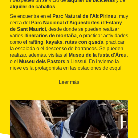
huéspedes un servicio de
alquiler de bicicletas
y de
alquiler de caballos
.
Se encuentra en el
Parc Natural de l’Alt Pirineu
, muy
cerca del
Parc Nacional d’Aigüestortes i l’Estany
de Sant Maurici
, desde donde se pueden realizar
varios
itinerarios de montaña
, o practicar actividades
como
el rafting
,
kayaks
,
rutas con
quads
, practicar
la escalada o el descenso de barrancos. Se pueden
realizar, además, visitas al
Museu de la fusta d'Àreu
,
o el
Museu dels Pastors
a Llessuí. En invierno la
nieve es la protagonista en las estaciones de esquí,
nórdico o alpino, como
Tavascan, Espot, Port Ainé y
Baqueira-Beret
.
Leer más