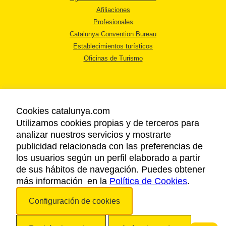
Afiliaciones
Profesionales
Catalunya Convention Bureau
Establecimientos turísticos
Oficinas de Turismo
Cookies catalunya.com
Utilizamos cookies propias y de terceros para
AVISO LEGAL
analizar nuestros servicios y mostrarte
POLÍTICA DE PRIVACIDAD
publicidad relacionada con las preferencias de
COOKIES
los usuarios según un perfil elaborado a partir
ACCESSIBILIDAD
de sus hábitos de navegación. Puedes obtener
más información en la
Política de Cookies
.
Copyright © 2026. Agencia Catalana de Turismo. Todos los derechos
Configuración de cookies
reservados.