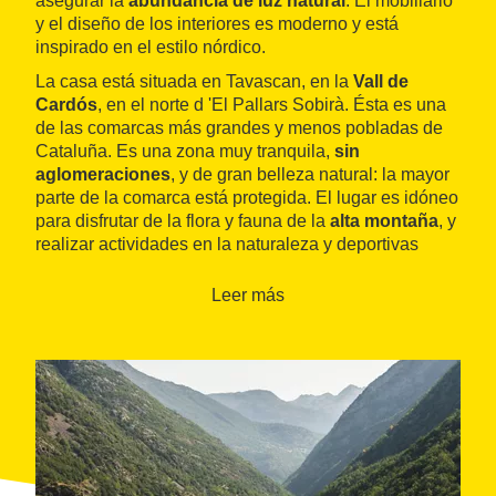
asegurar la
abundancia de luz natural
. El mobiliario
y el diseño de los interiores es moderno y está
inspirado en el estilo nórdico.
La casa está situada en Tavascan, en la
Vall de
Cardós
, en el norte d 'El Pallars Sobirà. Ésta es una
de las comarcas más grandes y menos pobladas de
Cataluña. Es una zona muy tranquila,
sin
aglomeraciones
, y de gran belleza natural: la mayor
parte de la comarca está protegida. El lugar es idóneo
para disfrutar de la flora y fauna de la
alta montaña
, y
realizar actividades en la naturaleza y deportivas
como el senderismo, el alpinismo o las rutas en BTT.
Alguno de los
espacios naturales protegidos
más
Leer más
cercanos son el
Parc Nacional d'Aigüestortes i Estany
de Sant Maurici
, y el
Parc Natural de l'Alt Pirineu
.