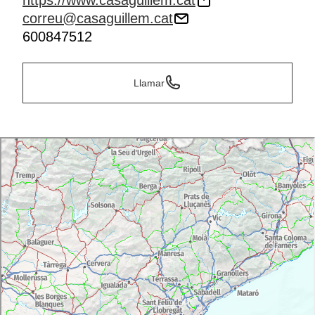
https://www.casaguillem.cat
correu@casaguillem.cat
600847512
Llamar