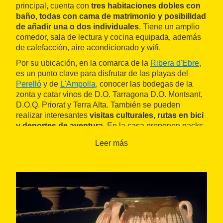
principal, cuenta con
tres habitaciones dobles con
baño, todas con cama de matrimonio y posibilidad
de añadir una o dos individuales
. Tiene un amplio
comedor, sala de lectura y cocina equipada, además
de calefacción, aire acondicionado y wifi.
Por su ubicación, en la comarca de la
Ribera d'Ebre
,
es un punto clave para disfrutar de las playas del
Perelló
y de
L'Ampolla,
conocer las bodegas de la
zonta y catar vinos de D.O. Tarragona D.O. Montsant,
D.O.Q. Priorat y Terra Alta. También se pueden
realizar interesantes
visitas culturales, rutas en bici
y deportes de aventura
. En la casa proponen packs
de fin de semana que combinan cultura y enología.
Leer más