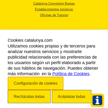
Catalunya Convention Bureau
Establecimientos turísticos
Oficinas de Turismo
Cookies catalunya.com
Utilizamos cookies propias y de terceros para
AVISO LEGAL
analizar nuestros servicios y mostrarte
POLÍTICA DE PRIVACIDAD
publicidad relacionada con las preferencias de
COOKIES
los usuarios según un perfil elaborado a partir
ACCESSIBILIDAD
de sus hábitos de navegación. Puedes obtener
más información en la
Política de Cookies
.
Copyright © 2026. Agencia Catalana de Turismo. Todos los derechos
Configuración de cookies
reservados.
Recházalas todas
Acéptalas todas