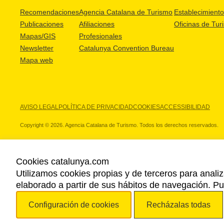
Recomendaciones
Agencia Catalana de Turismo
Establecimientos
Publicaciones
Afiliaciones
Oficinas de Tur
Mapas/GIS
Profesionales
Newsletter
Catalunya Convention Bureau
Mapa web
AVISO LEGAL
POLÍTICA DE PRIVACIDAD
COOKIES
ACCESSIBILIDAD
Copyright © 2026. Agencia Catalana de Turismo. Todos los derechos reservados.
Cookies catalunya.com
Utilizamos cookies propias y de terceros para analiz
NUESTROS PARTNERS
elaborado a partir de sus hábitos de navegación. 
Configuración de cookies
Recházalas todas