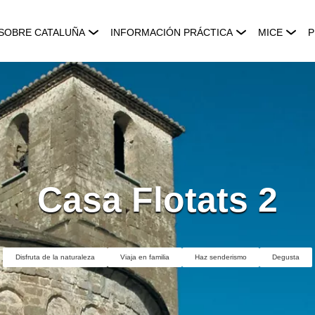
SOBRE CATALUÑA
INFORMACIÓN PRÁCTICA
MICE
P
Casa Flotats 2
Disfruta de la naturaleza
Viaja en familia
Haz senderismo
Degusta