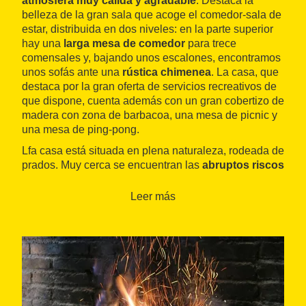
atmósfera muy cálida y agradable
. Destaca la
belleza de la gran sala que acoge el comedor-sala de
estar, distribuida en dos niveles: en la parte superior
hay una
larga mesa de comedor
para trece
comensales y, bajando unos escalones, encontramos
unos sofás ante una
rústica chimenea
. La casa, que
destaca por la gran oferta de servicios recreativos de
que dispone, cuenta además con un gran cobertizo de
madera con zona de barbacoa, una mesa de picnic y
una mesa de ping-pong.
Lfa casa está situada en plena naturaleza, rodeada de
prados. Muy cerca se encuentran las
abruptos riscos
de la sierra de Busa, un paraje de gran belleza ideal
para hacer rutas a pie y en bicicleta, y para practicar
Leer más
la escalada.