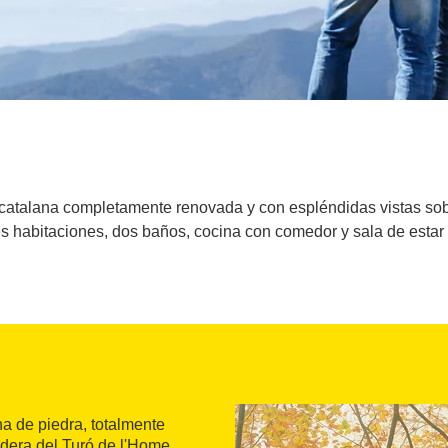
 catalana completamente renovada y con espléndidas vistas sob
s habitaciones, dos baños, cocina con comedor y sala de esta
a de piedra, totalmente
adera del Turó de l'Home,