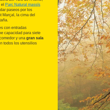
 el
Parc Natural massís
dar paseos por los
 Marçal, la cima del
taña.
es con entradas
ene capacidad para siete
 comedor y una
gran sala
 todos los utensilios