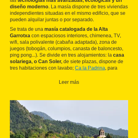
las
tecnologías más avanzadas, ecológicas y un
diseño moderno
. La masía dispone de tres viviendas
independientes situadas en el mismo edificio, que se
pueden alquilar juntas o por separado.
Se trata de una
masía catalogada de la Alta
Garrotxa
con espaciosos interiores, chimenea, TV,
wifi, sala polivalente (cabaña adaptada), zona de
juegos (tobogán, columpios, canasta de baloncesto,
ping pong...). Se divide en tres alojamientos: la
casa
solariega, o Can Soler,
de siete plazas, dispone de
tres habitaciones con lavabo;
Ca la Padrina
, para
cuatro personas, cuenta con dos habitaciones con
baño; y
Cal Masover
, también de cuatro plazas,
Leer más
dispone de dos habitaciones con baño. La casa
solariega permite
incorporar habitaciones de los
otros edificios,
comunicándolos a través de la sala
principal.
Rocabruna es un lugar tranquilo que destaca por un
paisaje precioso de montaña. La
inmersión en la
vida rural es total
. El pueblo consta de un núcleo
formado por la iglesia románica del siglo XII, la fonda,