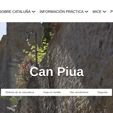
SOBRE CATALUÑA
INFORMACIÓN PRÁCTICA
MICE
P
Can Piua
Disfruta de la naturaleza
Viaja en familia
Haz senderismo
Degusta