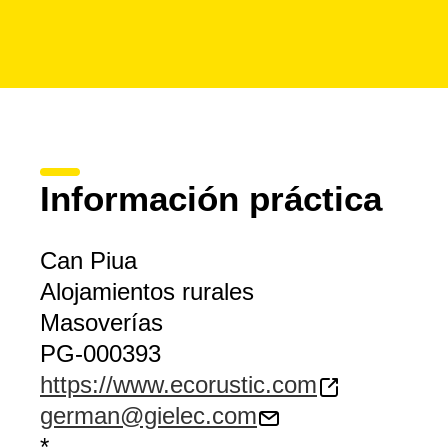
Información práctica
Can Piua
Alojamientos rurales
Masoverías
PG-000393
https://www.ecorustic.com
german@gielec.com
*