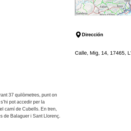
Dirección
Calle, Mig, 14, 17465, 
rant 37 quilòmetres, punt on
’hi pot accedir per la
pel camí de Cubells. En tren,
ns de Balaguer i Sant Llorenç.