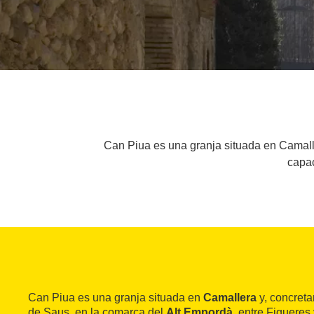
Can Piua es una granja situada en Camalle
capac
Can Piua es una granja situada en
Camallera
y, concreta
de Saus, en la comarca del
Alt Empordà
, entre Figueres