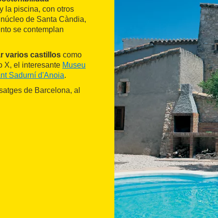
 la piscina, con otros
 núcleo de Santa Càndia,
mento se contemplan
ar varios castillos
como
o X, el interesante
Museu
nt Sadurní d'Anoia
.
isatges de Barcelona, al