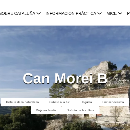
SOBRE CATALUÑA
INFORMACIÓN PRÁCTICA
MICE
P
Can Morei B
Disfruta de la naturaleza
Súbete a la bici
Degusta
Haz senderismo
Viaja en familia
Disfruta de la cultura