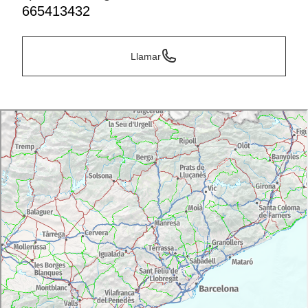
665413432
Llamar