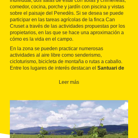
individual, dos salas de estar con sofás y chimeneas,
comedor, cocina, porche y jardín con piscina y vistas
sobre el paisaje del Penedès. Si se desea se puede
participar en las tareas agrícolas de la finca Can
Cruset a través de las actividades propuestas por los
propietarios, en las que se hace una aproximación a
cómo es la vida en el campo.
En la zona se pueden practicar numerosas
actividades al aire libre como senderismo,
cicloturismo, bicicleta de montaña o rutas a caballo.
Entre los lugares de interés destacan el
Santuari de
Foix
, la Font de les Dous, el castillo de Sant Marti
Sarroca y las visitas a las excelentes bodegas de la
Leer más
comarca.