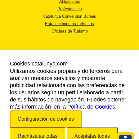
Afiliaciones
Profesionales
Catalunya Convention Bureau
Establecimientos turísticos
Oficinas de Turismo
Cookies catalunya.com
Utilizamos cookies propias y de terceros para
AVISO LEGAL
analizar nuestros servicios y mostrarte
POLÍTICA DE PRIVACIDAD
publicidad relacionada con las preferencias de
COOKIES
los usuarios según un perfil elaborado a partir
ACCESSIBILIDAD
de sus hábitos de navegación. Puedes obtener
más información en la
Política de Cookies
.
Copyright © 2026. Agencia Catalana de Turismo. Todos los derechos
Configuración de cookies
reservados.
Recházalas todas
Acéptalas todas