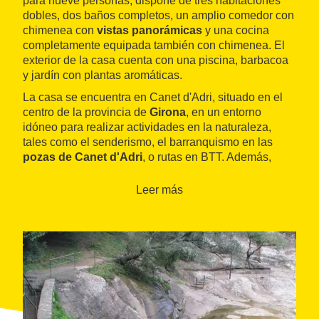
para nueve personas, dispone de tres habitaciones
dobles, dos baños completos, un amplio comedor con
chimenea con
vistas panorámicas
y una cocina
completamente equipada también con chimenea. El
exterior de la casa cuenta con una piscina, barbacoa
y jardín con plantas aromáticas.
La casa se encuentra en Canet d'Adri, situado en el
centro de la provincia de
Girona
, en un entorno
idóneo para realizar actividades en la naturaleza,
tales como el senderismo, el barranquismo en las
pozas de Canet d'Adri
, o rutas en BTT. Además,
también se puede disfrutar del
Patrimonio Histórico-
monumental
formado por castillos, ermitas e iglesias.
Leer más