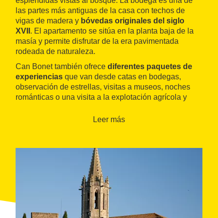
esplendidas vistas al bosque. La bodega es una de
las partes más antiguas de la casa con techos de
vigas de madera y
bóvedas originales del siglo
XVII
. El apartamento se sitúa en la planta baja de la
masía y permite disfrutar de la era pavimentada
rodeada de naturaleza.
Can Bonet también ofrece
diferentes paquetes de
experiencias
que van desde catas en bodegas,
observación de estrellas, visitas a museos, noches
románticas o una visita a la explotación agrícola y
ganadera propia con la posibilidad de conducir un
tractor.
Leer más