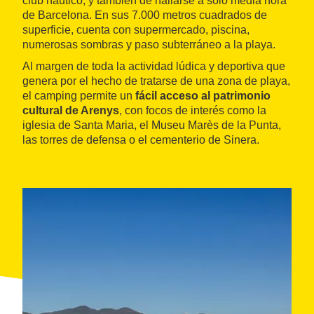
club náutico, y también de hallarse a solo media hora
de Barcelona. En sus 7.000 metros cuadrados de
superficie, cuenta con supermercado, piscina,
numerosas sombras y paso subterráneo a la playa.
Al margen de toda la actividad lúdica y deportiva que
genera por el hecho de tratarse de una zona de playa,
el camping permite un
fácil acceso al patrimonio
cultural de Arenys
, con focos de interés como la
iglesia de Santa Maria, el Museu Marès de la Punta,
las torres de defensa o el cementerio de Sinera.