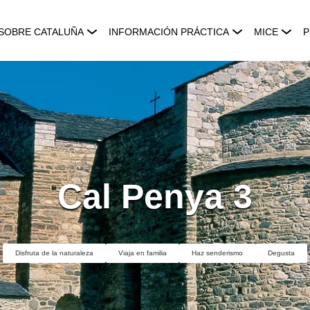
SOBRE CATALUÑA
INFORMACIÓN PRÁCTICA
MICE
P
Cal Penya 3
Disfruta de la naturaleza
Viaja en familia
Haz senderismo
Degusta