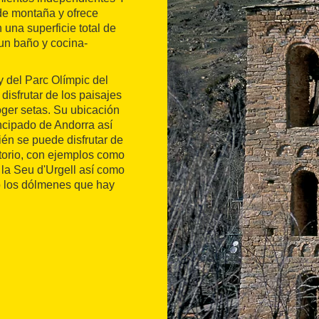
 de montaña y ofrece
una superficie total de
un baño y cocina-
y del Parc Olímpic del
disfrutar de los paisajes
oger setas. Su ubicación
rincipado de Andorra así
én se puede disfrutar de
itorio, con ejemplos como
 la Seu d'Urgell así como
do los dólmenes que hay