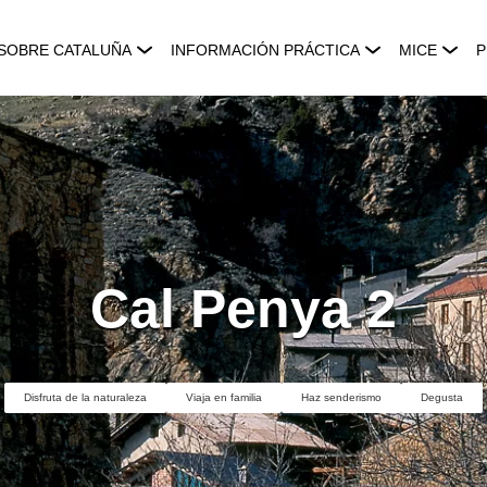
SOBRE CATALUÑA
INFORMACIÓN PRÁCTICA
MICE
P
Cal Penya 2
Disfruta de la naturaleza
Viaja en familia
Haz senderismo
Degusta