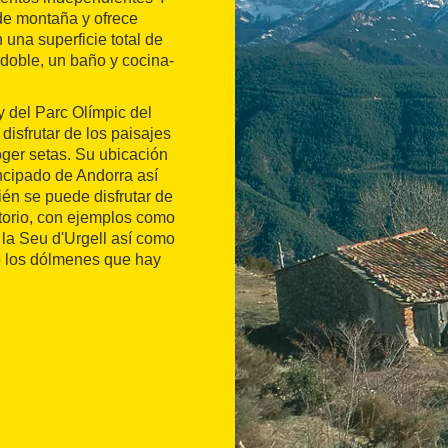
 de montaña y ofrece
una superficie total de
doble, un baño y cocina-
y del Parc Olímpic del
disfrutar de los paisajes
oger setas. Su ubicación
rincipado de Andorra así
én se puede disfrutar de
itorio, con ejemplos como
 la Seu d'Urgell así como
do los dólmenes que hay