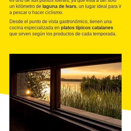
es uno de sus puntos fuertes, ya que está a tan solo
un kilómetro de
laguna de Ivars
, un lugar ideal para ir
a pescar o hacer ciclismo.
Desde el punto de vista gastronómico, tienen una
cocina especializada en
platos típicos catalanes
que sirven según los productos de cada temporada.