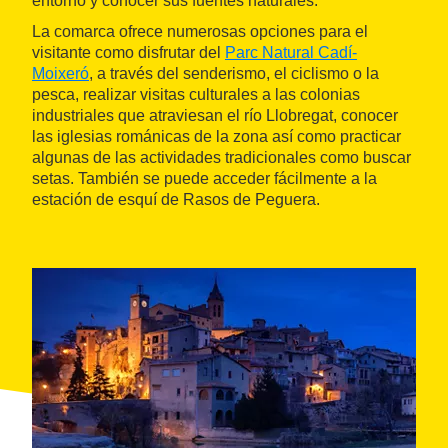
entorno y conocer sus fuentes naturales.
La comarca ofrece numerosas opciones para el
visitante como disfrutar del
Parc Natural Cadí-
Moixeró
, a través del senderismo, el ciclismo o la
pesca, realizar visitas culturales a las colonias
industriales que atraviesan el río Llobregat, conocer
las iglesias románicas de la zona así como practicar
algunas de las actividades tradicionales como buscar
setas. También se puede acceder fácilmente a la
estación de esquí de Rasos de Peguera.