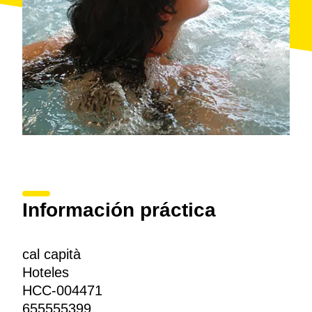
Sant Quirze de Besora
.
Información práctica
cal capità
Hoteles
HCC-004471
655555399