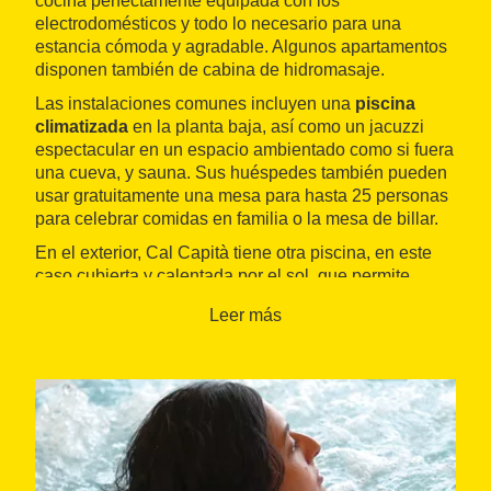
cocina perfectamente equipada con los
electrodomésticos y todo lo necesario para una
estancia cómoda y agradable. Algunos apartamentos
disponen también de cabina de hidromasaje.
Las instalaciones comunes incluyen una
piscina
climatizada
en la planta baja, así como un jacuzzi
espectacular en un espacio ambientado como si fuera
una cueva, y sauna. Sus huéspedes también pueden
usar gratuitamente una mesa para hasta 25 personas
para celebrar comidas en familia o la mesa de billar.
En el exterior, Cal Capità tiene otra piscina, en este
caso cubierta y calentada por el sol, que permite
adelantar la temporada de baño gracias a su
Leer más
temperatura agradable. También hay barbacoa con
leña, una paellera gigante para veinte personas con
gas incluido y una gran variedad de juegos para los
más pequeños. Igualmente, se pueden usar sin cargo
sus más de diez bicicletas para todas las edades para
descubrir los
bosques del entorno
. Los alrededores
incluyen maravillas naturales como los saltos de Mir y
del Molí, el Pac del Castell de Montesquiu o la villa de