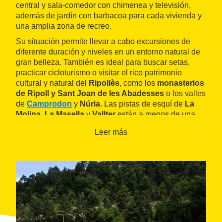
central y sala-comedor con chimenea y televisión,
además de jardín con barbacoa para cada vivienda y
una amplia zona de recreo.
Su situación permite llevar a cabo excursiones de
diferente duración y niveles en un entorno natural de
gran belleza. También es ideal para buscar setas,
practicar cicloturismo o visitar el rico patrimonio
cultural y natural del
Ripollès
, como los
monasterios
de Ripoll y Sant Joan de les Abadesses
o los valles
de
Camprodon
y
Núria
. Las pistas de esquí de
La
Molina
,
La Masella
y
Vallter
están a menos de una
hora en coche.
Leer más