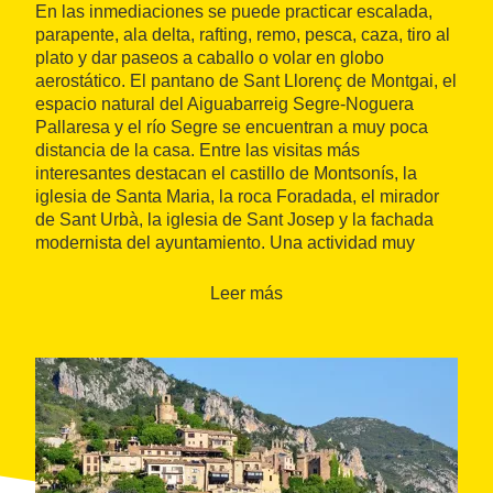
En las inmediaciones se puede practicar escalada,
parapente, ala delta, rafting, remo, pesca, caza, tiro al
plato y dar paseos a caballo o volar en globo
aerostático. El pantano de Sant Llorenç de Montgai, el
espacio natural del Aiguabarreig Segre-Noguera
Pallaresa y el río Segre se encuentran a muy poca
distancia de la casa. Entre las visitas más
interesantes destacan el castillo de Montsonís, la
iglesia de Santa Maria, la roca Foradada, el mirador
de Sant Urbà, la iglesia de Sant Josep y la fachada
modernista del ayuntamiento. Una actividad muy
recomendada es hacer algún tramo del recorrido del
Tren dels Llacs
, que va de Lleida a la Pobla de
Leer más
Segur y pasa por Sant Llorenç de Montgai.