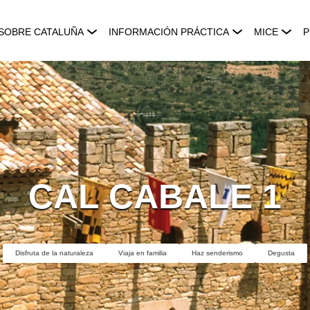
SOBRE CATALUÑA
INFORMACIÓN PRÁCTICA
MICE
P
CAL CABALE 1
Disfruta de la naturaleza
Viaja en familia
Haz senderismo
Degusta