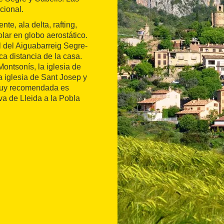
cional.
e, ala delta, rafting,
olar en globo aerostático.
l del Aiguabarreig Segre-
a distancia de la casa.
Montsonís, la iglesia de
a iglesia de Sant Josep y
 muy recomendada es
va de Lleida a la Pobla