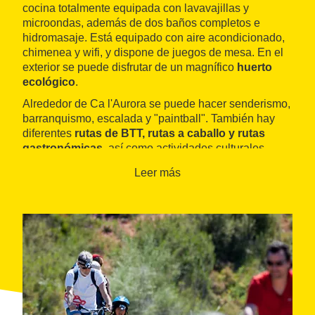
cocina totalmente equipada con lavavajillas y
microondas, además de dos baños completos e
hidromasaje. Está equipado con aire acondicionado,
chimenea y wifi, y dispone de juegos de mesa. En el
exterior se puede disfrutar de un magnífico
huerto
ecológico
.
Alrededor de Ca l'Aurora se puede hacer senderismo,
barranquismo, escalada y "paintball". También hay
diferentes
rutas de BTT, rutas a caballo y rutas
gastronómicas
, así como actividades culturales.
Entre los atractivos de la zona destacan el
parque
Leer más
natural dels Ports
, el
Matarranya, Canaletes
y el
río
Algars
, diversos
escenarios y centros de
interpretación de la batalla del Ebro
y cascos
antiguos medievales. Es un destino ideal de
enoturismo que permite visitar diversas
bodegas
modernistas
y disfrutar de la
DO Terra Alta
.