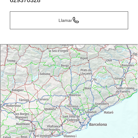
629370328
Llamar