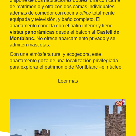
dispone de dos habitaciones dobles, una con cama
de matrimonio y otra con dos camas individuales,
además de comedor con cocina
office
totalmente
equipada y televisión, y baño completo. El
apartamento conecta con el patio interior y tiene
vistas panorámicas
desde el balcón al
Castell de
Montblanc
. No ofrece aparcamiento privado y se
admiten mascotas.
Con una atmósfera rural y acogedora, este
apartamento goza de una localización privilegiada
para explorar el patrimonio de Montblanc –el núcleo
antiguo está declarado conjunto historicoartístico--,
así como el entorno natural e histórico de la zona. El
Leer más
monasterio de Vallbona de les Monges
y el de
de
Santes Creus
, dentro de la ruta del Císter, se
encuentran a solo 24 y 27 kilómetros,
respectivamente.