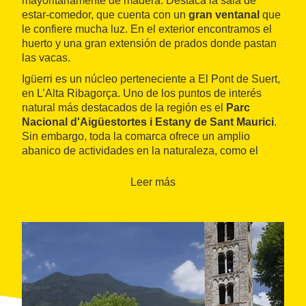
mayoritariamente de madera. Destaca la sala de
estar-comedor, que cuenta con un
gran ventanal
que
le confiere mucha luz. En el exterior encontramos el
huerto y una gran extensión de prados donde pastan
las vacas.
Igüerri es un núcleo perteneciente a El Pont de Suert,
en L’Alta Ribagorça. Uno de los puntos de interés
natural más destacados de la región es el
Parc
Nacional d'Aigüestortes i Estany de Sant Maurici
.
Sin embargo, toda la comarca ofrece un amplio
abanico de actividades en la naturaleza, como el
barranquismo, el rafting, el parapente, la escalada o el
esquí. También destaca el importante legado
Leer más
arquitectónico del románico que se conserva en esta
zona, entre el cual destacan las
iglesias del Valle de
Boí
.