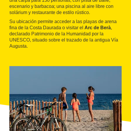
una carpa para 130 personas, con pista de baile,
escenario y barbacoa; una piscina al aire libre con
solárium y restaurante de estilo rústico.
Su ubicación permite acceder a las playas de arena
fina de la Costa Daurada o visitar el
Arc de Berà
,
declarado Patrimonio de la Humanidad por la
UNESCO, situado sobre el trazado de la antigua Vía
Augusta.