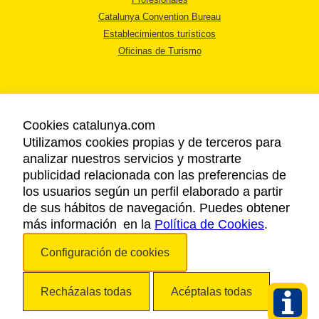
Catalunya Convention Bureau
Establecimientos turísticos
Oficinas de Turismo
Cookies catalunya.com
Utilizamos cookies propias y de terceros para
AVISO LEGAL
analizar nuestros servicios y mostrarte
POLÍTICA DE PRIVACIDAD
publicidad relacionada con las preferencias de
COOKIES
los usuarios según un perfil elaborado a partir
ACCESSIBILIDAD
de sus hábitos de navegación. Puedes obtener
más información en la
Política de Cookies
.
Copyright © 2026. Agencia Catalana de Turismo. Todos los derechos
Configuración de cookies
reservados.
Recházalas todas
Acéptalas todas