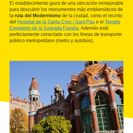
El establecimiento goza de una ubicación inmejorable
para descubrir los monumentos más emblemáticos de
la
ruta del Modernismo
de la ciudad, como el recinto
del
Hospital de la Santa Creu i Sant Pau
o el
Templo
Expiatorio de la Sagrada Familia
. Además está
perfectamente conectado con les líneas de transporte
público metropolitano (metro y autobús).