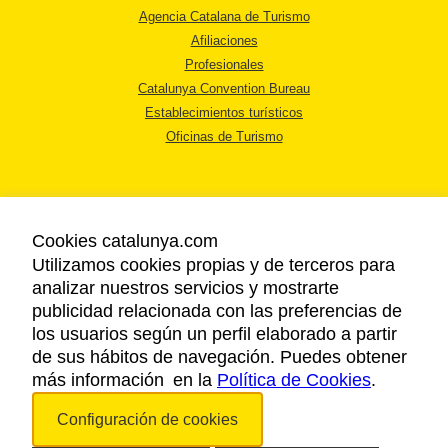
Agencia Catalana de Turismo
Afiliaciones
Profesionales
Catalunya Convention Bureau
Establecimientos turísticos
Oficinas de Turismo
Cookies catalunya.com
Utilizamos cookies propias y de terceros para
AVISO LEGAL
analizar nuestros servicios y mostrarte
POLÍTICA DE PRIVACIDAD
publicidad relacionada con las preferencias de
COOKIES
los usuarios según un perfil elaborado a partir
ACCESSIBILIDAD
de sus hábitos de navegación. Puedes obtener
más información en la
Política de Cookies
.
Copyright © 2026. Agencia Catalana de Turismo. Todos los derechos
Configuración de cookies
reservados.