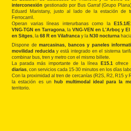
interconexión
gestionado por Bus Garraf (Grupo Plana)
Eduard Maristany, justo al lado de la estación de 
Ferrocarril.
Operan varias líneas interurbanas como la
E15.1/E
VNG‑TGN
en Tarragona
, la
VNG‑VEN en L'Arboç
y El
en Sitges
, la
68 R en Vilafranca
y la
N30 nocturna
hacia
Dispone de
marcasinas, bancos y paneles informat
movilidad reducida
y está integrado en el sistema tari
combinar bus, tren y metro con el mismo billete.
La parada más importante de la línea
E15.1
ofrece
diarias
, con servicios cada 15-30 minutos en los días lab
Con la proximidad al tren de cercanías (R2S, R2, R15 y R
la estación es un
hub multimodal ideal para la mov
territorio.