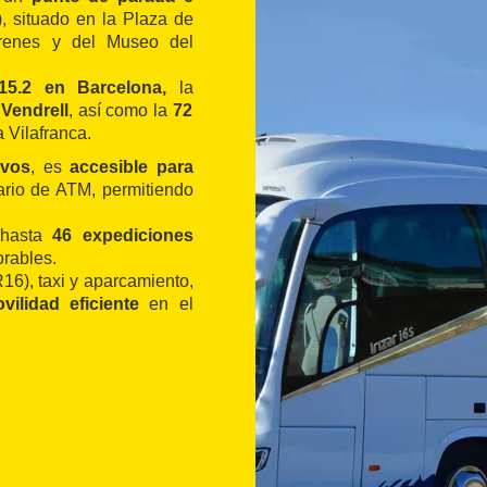
, situado en la Plaza de
trenes y del Museo del
15.2 en Barcelona, ​​
la
 Vendrell
, así como la
72
 Vilafranca.
ivos
, es
accesible para
fario de ATM, permitiendo
 hasta
46 expediciones
orables.
16), taxi y aparcamiento,
ilidad eficiente
en el