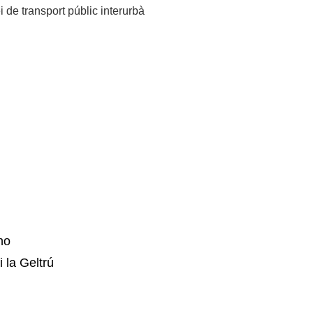
i de transport públic interurbà
no
 la Geltrú