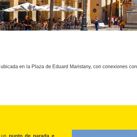
ubicada en la Plaza de Eduard Maristany, con conexiones const
s un
punto de parada e