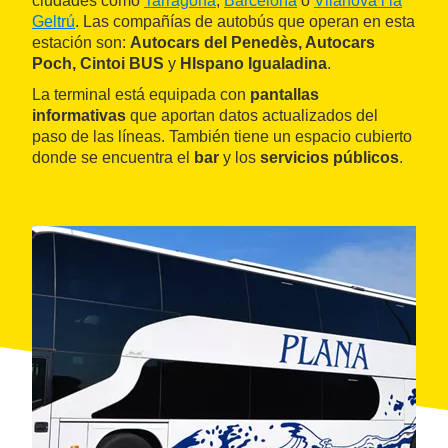
ciudades como
Tarragona
,
Barcelona
o
Vilanova i la
Geltrú
. Las compañías de autobús que operan en esta
estación son:
Autocars del Penedès, Autocars
Poch, Cintoi BUS
y
HIspano Igualadina
.
La terminal está equipada con
pantallas
informativas
que aportan datos actualizados del
paso de las líneas. También tiene un espacio cubierto
donde se encuentra el
bar
y los
servicios públicos
.