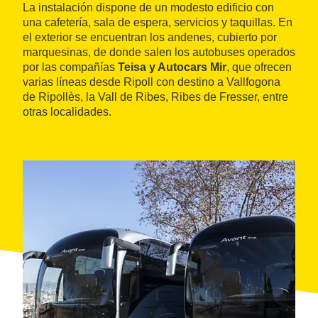
La instalación dispone de un modesto edificio con
una cafetería, sala de espera, servicios y taquillas. En
el exterior se encuentran los andenes, cubierto por
marquesinas, de donde salen los autobuses operados
por las compañías
Teisa y Autocars Mir
, que ofrecen
varias líneas desde Ripoll con destino a Vallfogona
de Ripollès, la Vall de Ribes, Ribes de Fresser, entre
otras localidades.