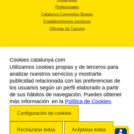
Profesionales
Catalunya Convention Bureau
Establecimientos turísticos
Oficinas de Turismo
Cookies catalunya.com
Utilizamos cookies propias y de terceros para
AVISO LEGAL
analizar nuestros servicios y mostrarte
POLÍTICA DE PRIVACIDAD
publicidad relacionada con las preferencias de
COOKIES
los usuarios según un perfil elaborado a partir
ACCESSIBILIDAD
de sus hábitos de navegación. Puedes obtener
más información en la
Política de Cookies
.
Copyright © 2026. Agencia Catalana de Turismo. Todos los derechos
Configuración de cookies
reservados.
Recházalas todas
Acéptalas todas