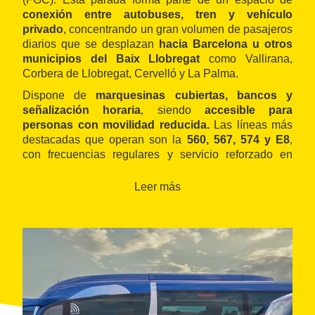
conexión entre autobuses, tren y vehículo
privado
, concentrando un gran volumen de pasajeros
diarios que se desplazan
hacia Barcelona u otros
municipios del Baix Llobregat
como Vallirana,
Corbera de Llobregat, Cervelló y La Palma.
Dispone de
marquesinas cubiertas, bancos y
señalización horaria
, siendo
accesible para
personas con movilidad reducida.
Las líneas más
destacadas que operan son la
560, 567, 574 y E8
,
con frecuencias regulares y servicio reforzado en
horas punta. Su ubicación junto a la
N‑340
y la
conexión con
aparcamiento de vehículos
y carril bici
Leer más
facilita el uso de esta estación como punto de partida
para una
movilidad sostenible y eficiente
en el
territorio.