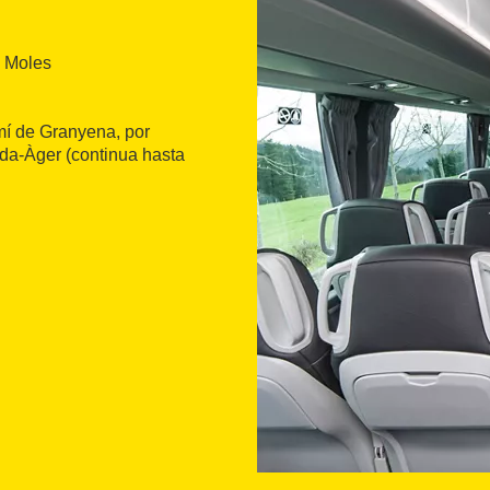
e Moles
amí de Granyena, por
eida-Àger (continua hasta