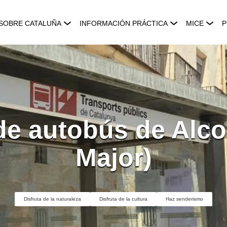
SOBRE CATALUÑA
INFORMACIÓN PRÁCTICA
MICE
P
de autobús de Alcol
Major)
Disfruta de la naturaleza
Disfruta de la cultura
Haz senderismo