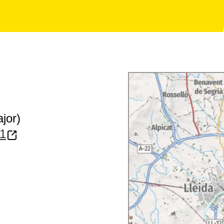
jor)
11