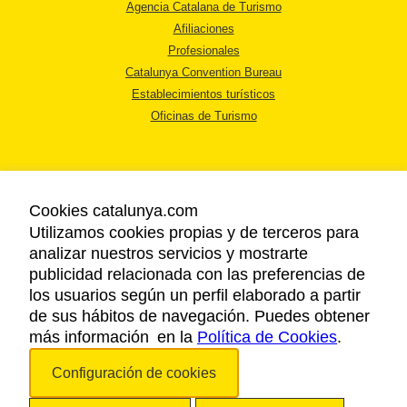
Agencia Catalana de Turismo
Afiliaciones
Profesionales
Catalunya Convention Bureau
Establecimientos turísticos
Oficinas de Turismo
Cookies catalunya.com
Utilizamos cookies propias y de terceros para
AVISO LEGAL
analizar nuestros servicios y mostrarte
POLÍTICA DE PRIVACIDAD
publicidad relacionada con las preferencias de
COOKIES
los usuarios según un perfil elaborado a partir
ACCESSIBILIDAD
de sus hábitos de navegación. Puedes obtener
más información en la
Política de Cookies
.
Copyright © 2026. Agencia Catalana de Turismo. Todos los derechos
Configuración de cookies
reservados.