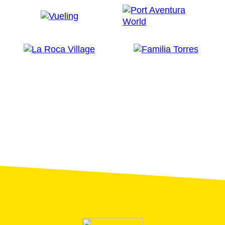
Huerga, la emocionante cinta biográfica sobre el
joven Salvador Puig Antich, ajusticiado en 1974, en
plena decadencia del franquismo. La cinta contaba
con un interesante reparto encabezado por Daniel
Brühl, Ingrid Rubio, Leonardo Sbaraglia y Leonor
Watling.
El regreso a las Ramblas permite recuperar el pulso
de esta dinámica vía que sigue ofreciendo múltiples
guiños al séptimo arte, como la presencia de Verónica
Echegui y su amiga en
Yo soy la Juani
, rodada por
Bigas Luna en 2006, en la que aparecen algunos
locales del paseo simulando bares madrileños.
Otro director catalán, Cesc Gay, rendiría homenaje a
este bulevar en su comedia
En la ciudad
,
protagonizada por Eduard Fernández, Mònica López,
María Pujalte y Alex Brendemühl, convertidos en un
grupo de amigos cuyas vidas se entrecruzan en el
paisaje urbano de Barcelona.