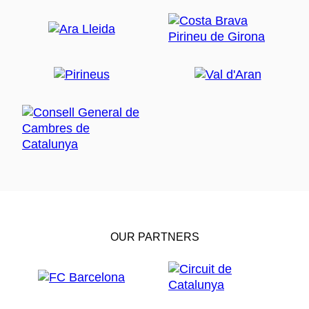
Barcelona, cargado con su equipaje y atravesando la
plaza Reial para dirigirse a su domicilio, en la cercana
calle Escudellers. También
Alejandro Amenábar
ambientó en esta plaza, en 2003, una breve
secuencia de
Mar adentro
, en la que interviene Belén
Rueda.
El perfume
, la conocida película de Tom
Tykwer, también contó con algunos momentos de
rodaje en esta plaza y sus alrededores en el año
2005. Con ocasión de este film, la plaza tuvo que ser
reconvertida en un escenario del siglo XVIII, época en
la que está ambientada la trama. El protagonista,
Grenouille, llega a una plaza parisina y se queda
cautivado por los aromas que le atraen desde una
perfumería.
Durante ese mismo año y localización, se rodaron
también algunas de las escenas de
Las vidas de
OUR PARTNERS
Celia
, protagonizada por Luis Tosar, Aida Folch y
Najwa Nimri.
También en el año 2005 se rodaron en la plaza Reial
algunas de las escenas de
Salvador
, de Manuel