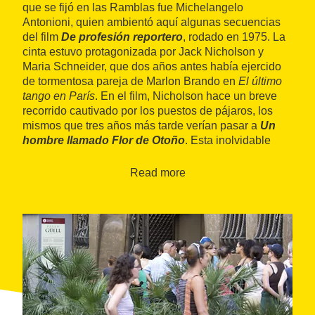
que se fijó en las Ramblas fue Michelangelo
Antonioni, quien ambientó aquí algunas secuencias
del film
De profesión
reportero
, rodado en 1975. La
cinta estuvo protagonizada por Jack Nicholson y
Maria Schneider, que dos años antes había ejercido
de tormentosa pareja de Marlon Brando en
El último
tango en París
. En el film, Nicholson hace un breve
recorrido cautivado por los puestos de pájaros, los
mismos que tres años más tarde verían pasar a
Un
hombre llamado Flor de Otoño
. Esta inolvidable
cinta de Pedro Olea estaba protagonizada por José
Sacristán en el papel de un travesti afiliado al
Read more
anarquismo en plenos años veinte.
El carácter desenfadado de las Ramblas también
quedaría reflejado en
Ocaña, retrato intermitente
, la
primera película del barcelonés Ventura Pons. El
trasgresor paseo del pintor Ocaña por una rambla
llena de espectadores curiosos es una de las escenas
más características de este film documental, rodado
en 1977.