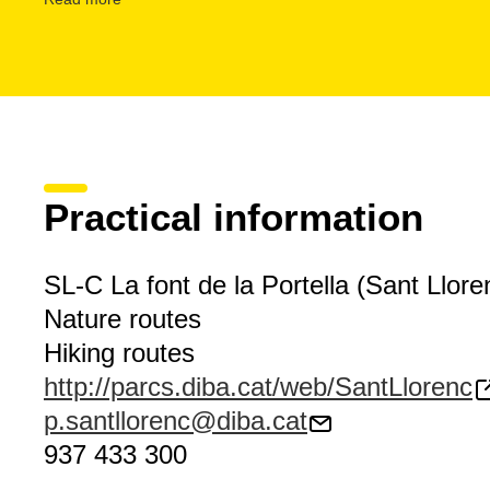
Practical information
SL-C La font de la Portella (Sant Llor
Nature routes
Hiking routes
http://parcs.diba.cat/web/SantLlorenc
p.santllorenc@diba.cat
937 433 300