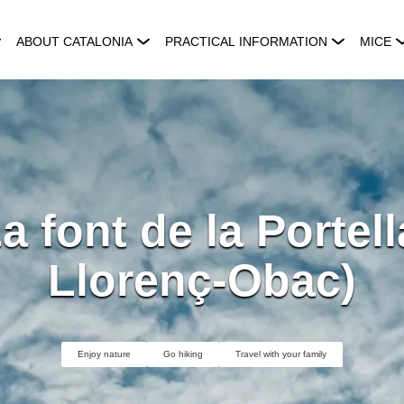
ABOUT CATALONIA
PRACTICAL INFORMATION
MICE
a font de la Portell
Llorenç-Obac)
Enjoy nature
Go hiking
Travel with your family