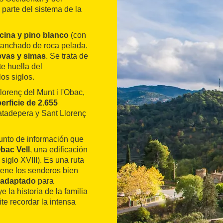
parte del sistema de la
cina y pino blanco
(con
manchado de roca pelada.
evas y simas
. Se trata de
te huella del
os siglos.
orenç del Munt i l'Obac,
erficie de 2.655
atadepera y Sant Llorenç
unto de información que
bac Vell
, una edificación
siglo XVIII). Es una ruta
tiene los senderos bien
á adaptado
para
 la historia de la familia
te recordar la intensa
estimonio de muchos