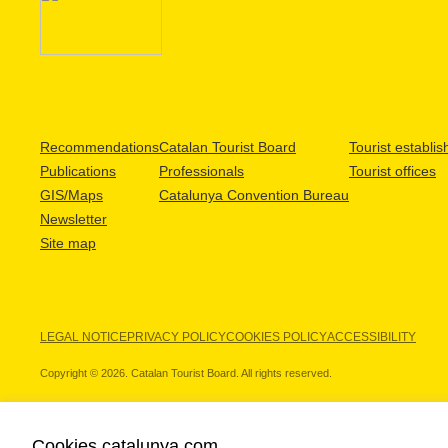
Recommendations
Catalan Tourist Board
Tourist establi
Publications
Professionals
Tourist offices
GIS/Maps
Catalunya Convention Bureau
Newsletter
Site map
LEGAL NOTICE
PRIVACY POLICY
COOKIES POLICY
ACCESSIBILITY
Copyright © 2026. Catalan Tourist Board. All rights reserved.
Cookies catalunya.com