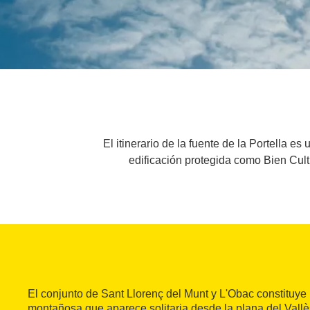
El itinerario de la fuente de la Portella 
edificación protegida como Bien Cult
El conjunto de Sant Llorenç del Munt y L'Obac constituye
montañosa que aparece solitaria desde la plana del Vallè