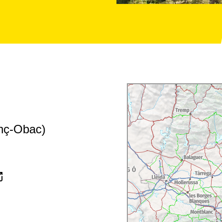
enç-Obac)