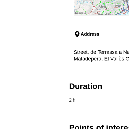
Address
Street, de Terrassa a N
Matadepera, El Vallès O
Duration
2 h
Points of intere