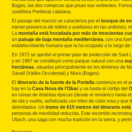
Bages, las dos comarcas que pisan sus vertientes. Forma 
cordillera Prelitoral catalana.
El paisaje del macizo se caracteriza por el
bosque de en
menor presencia de robles y avellanos en las umbrías), 
La
montaña está horadada por más de trescientas cu
un
paisaje de baja montaña mediterránea
, con una fuer
establecimiento humano que la ha ocupado a lo largo de l
En 1972 se aprobó el primer plan de protección de Sant Ll
y en 1987 se constituyó como parque natural con una
sup
hectáreas
, situadas principalmente en los términos de M
Savall (Vallès Occidental) y Mura (Bages).
El
itinerario de la fuente de la Portella
comienza en el p
hay en la
Casa Nova de l'Obac
y va hasta el cortijo del
O
en ruinas de distintas épocas (desde el románico hasta el 
de ida y vuelta, señalizada con hitos de color rosa y que 
delimitados. Un
tramo de 615 metros del itinerario est
personas de movilidad reducida. Este recorrido reconstruye
Ubach, una saga con mucha tradición en la sierra, y permi
ocupación humana del macizo en el pasado, gracias al t
vestigios.
Read more