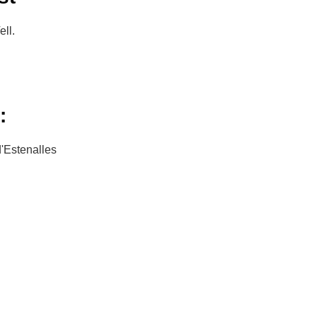
ll.
:
d'Estenalles