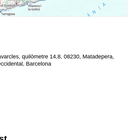
avarcles, quilòmetre 14,8, 08230, Matadepera,
ccidental, Barcelona
st